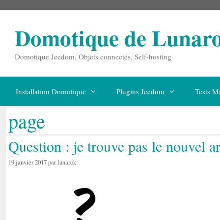
Aller
au
contenu
Domotique de Lunar
Domotique Jeedom, Objets connectés, Self-hosting
Installation Domotique
Plugins Jeedom
Tests Ma
page
Question : je trouve pas le nouvel art
19 janvier 2017
par
lunarok