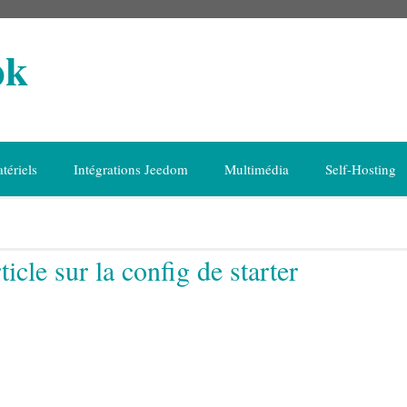
ok
tériels
Intégrations Jeedom
Multimédia
Self-Hosting
icle sur la config de starter