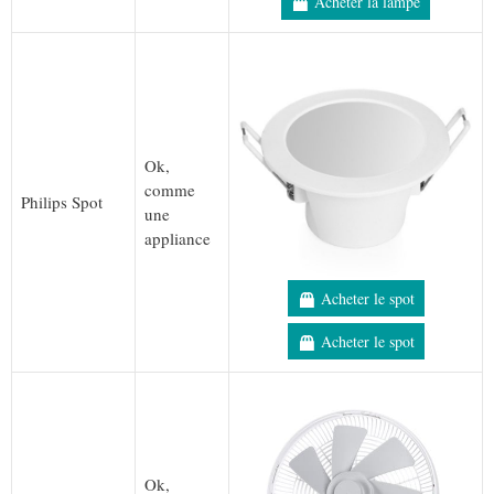
Acheter la lampe
Ok,
comme
Philips Spot
une
appliance
Acheter le spot
Acheter le spot
Ok,