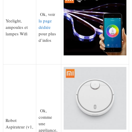
Ok, voir
Yeelight,
la page
ampoules et
dédiée
lampes Wifi
pour plus
d’infos
Ok,
comme
Robot
une
Aspirateur (v1,
appliance,