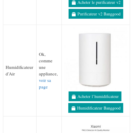
Acheter le purificateur v2
Purificateur v2 Banggood
Ok,
comme
Humidificateur
une
d’Air
appliance,
voir sa
page
Acheter l’humidificateur
Humidificateur Banggood