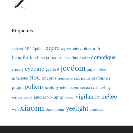
Étiquettes
aqara
bluetooth
API
Apidou
android
aquara
aukey
domotique
broadlink
concours
dlna
ceiling
diy
docker
jeedom
eyecare
gearbest
mijia
espeasy
météo
NUC
oneplus
plafonnier
nextcloud
philips
open source
pack
pollens
plugin
self-hosting
raspberry
robot
routeur
sarakha
vigilance météo
upnp
squeezebox
serrure
sonoff
vacuum
xiaomi
yeelight
wifi
xiaomi home
yunohost