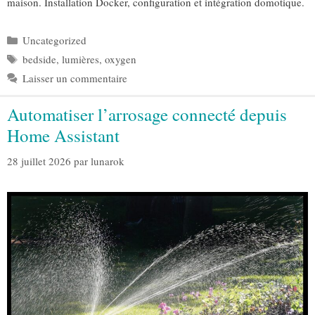
maison. Installation Docker, configuration et intégration domotique.
Catégories
Uncategorized
Étiquettes
bedside
,
lumières
,
oxygen
Laisser un commentaire
Automatiser l’arrosage connecté depuis
Home Assistant
28 juillet 2026
par
lunarok