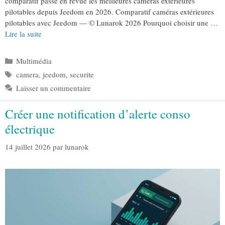
comparatif passe en revue les meilleures caméras extérieures
pilotables depuis Jeedom en 2026. Comparatif caméras extérieures
pilotables avec Jeedom — © Lunarok 2026 Pourquoi choisir une …
Lire la suite
Catégories
Multimédia
Étiquettes
camera
,
jeedom
,
securite
Laisser un commentaire
Créer une notification d’alerte conso
électrique
14 juillet 2026
par
lunarok