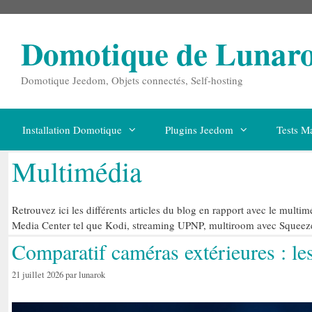
Aller
au
contenu
Domotique de Lunar
Domotique Jeedom, Objets connectés, Self-hosting
Installation Domotique
Plugins Jeedom
Tests Ma
Multimédia
Retrouvez ici les différents articles du blog en rapport avec le multim
Media Center tel que Kodi, streaming UPNP, multiroom avec Squee
Comparatif caméras extérieures : le
21 juillet 2026
par
lunarok