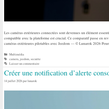
Les caméras extérieures connectées sont devenues un élément essentie
compatible avec la plateforme est crucial. Ce comparatif passe en re
caméras extérieures pilotables avec Jeedom — © Lunarok 2026 Pou
Catégories
Multimédia
Étiquettes
camera
,
jeedom
,
securite
Laisser un commentaire
Créer une notification d’alerte cons
14 juillet 2026
par
lunarok