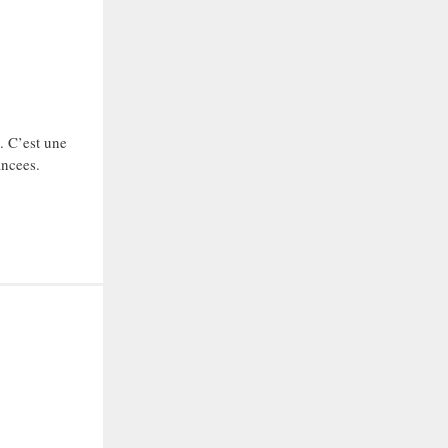
. C’est une
ancees.