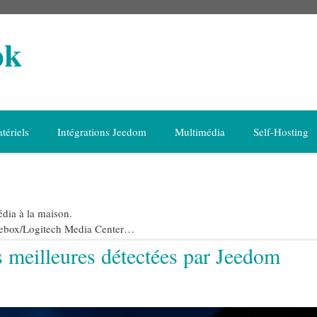
ok
tériels
Intégrations Jeedom
Multimédia
Self-Hosting
édia à la maison.
zebox/Logitech Media Center…
s meilleures détectées par Jeedom