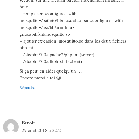
faut:
– remplacer ./configure –with-
mosquitto=/path/to/libmosquitto par ./configure –with-
mosquitto=/usr/lib/arm-linux-
gnueabihf/libmosquitto.so
– ajouter extension=mosquitto.so dans les deux fichiers
php.ini
– /etc/php/7.0/apache2/php.ini (server)
– /etc/php/7.0/cli/php.ini (client)
Si ça peut en aider quelqu’un …
Encore merci à toi 😉
Répondre
Benoit
29 août 2018 à 22:21