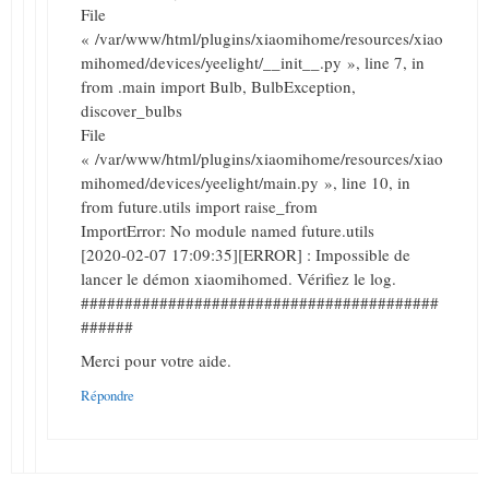
File
« /var/www/html/plugins/xiaomihome/resources/xiao
mihomed/devices/yeelight/__init__.py », line 7, in
from .main import Bulb, BulbException,
discover_bulbs
File
« /var/www/html/plugins/xiaomihome/resources/xiao
mihomed/devices/yeelight/main.py », line 10, in
from future.utils import raise_from
ImportError: No module named future.utils
[2020-02-07 17:09:35][ERROR] : Impossible de
lancer le démon xiaomihomed. Vérifiez le log.
#########################################
######
Merci pour votre aide.
Répondre