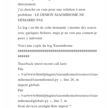
directement.
j’ai cherché en vain pour une solution à mon
problème : LE DEMON XIAOMIHOME NE
DEMARRE PAS.
Le log ( en fin de cette demande ) montre des soucis
avec quelques fichiers, mqis je ne vois pas coment je
peux y intévenir.
Voici une copie du log Xiaomihome.
#########################################
######
Traceback (most recent call last):
File
« /var/www/html/plugins/xiaomihome/resources/xiao
mihomed/xiaomihomed.py », line 26, in
import globals
File
« /var/www/html/plugins/xiaomihome/resources/xiao
mihomed/globals.py », line 3, in
from devices.yeelight.flow import *