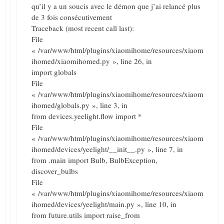
qu’il y a un soucis avec le démon que j’ai relancé plus
de 3 fois consécutivement
Traceback (most recent call last):
File
« /var/www/html/plugins/xiaomihome/resources/xiaom
ihomed/xiaomihomed.py », line 26, in
import globals
File
« /var/www/html/plugins/xiaomihome/resources/xiaom
ihomed/globals.py », line 3, in
from devices.yeelight.flow import *
File
« /var/www/html/plugins/xiaomihome/resources/xiaom
ihomed/devices/yeelight/__init__.py », line 7, in
from .main import Bulb, BulbException,
discover_bulbs
File
« /var/www/html/plugins/xiaomihome/resources/xiaom
ihomed/devices/yeelight/main.py », line 10, in
from future.utils import raise_from