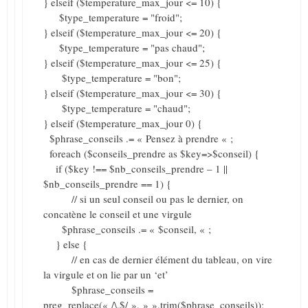
} elseif ($temperature_max_jour <= 10) {
$type_temperature = "froid";
} elseif ($temperature_max_jour <= 20) {
$type_temperature = "pas chaud";
} elseif ($temperature_max_jour <= 25) {
$type_temperature = "bon";
} elseif ($temperature_max_jour <= 30) {
$type_temperature = "chaud";
} elseif ($temperature_max_jour 0) {
$phrase_conseils .= « Pensez à prendre « ;
foreach ($conseils_prendre as $key=>$conseil) {
if ($key !== $nb_conseils_prendre – 1 ||
$nb_conseils_prendre == 1) {
// si un seul conseil ou pas le dernier, on
concatène le conseil et une virgule
$phrase_conseils .= « $conseil, « ;
} else {
// en cas de dernier élément du tableau, on vire
la virgule et on lie par un ‘et’
$phrase_conseils =
preg_replace(« /\,$/ », » »,trim($phrase_conseils));