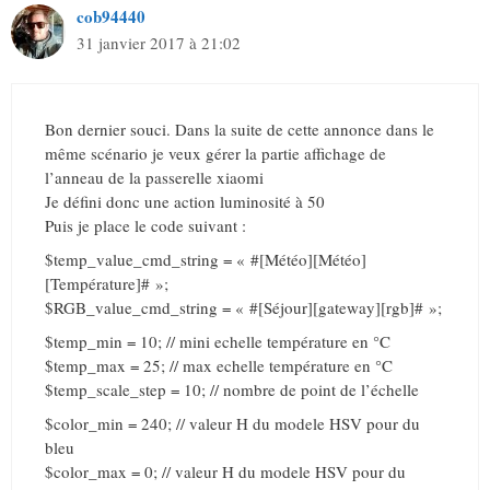
cob94440
31 janvier 2017 à 21:02
Bon dernier souci. Dans la suite de cette annonce dans le
même scénario je veux gérer la partie affichage de
l’anneau de la passerelle xiaomi
Je défini donc une action luminosité à 50
Puis je place le code suivant :
$temp_value_cmd_string = « #[Météo][Météo]
[Température]# »;
$RGB_value_cmd_string = « #[Séjour][gateway][rgb]# »;
$temp_min = 10; // mini echelle température en °C
$temp_max = 25; // max echelle température en °C
$temp_scale_step = 10; // nombre de point de l’échelle
$color_min = 240; // valeur H du modele HSV pour du
bleu
$color_max = 0; // valeur H du modele HSV pour du