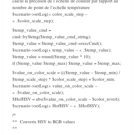
calcul la precision de l’echelle de couleur par rapport au
nombre de point de l’echelle température
$scenario->setLog(« color_scale_step –
« .$color_scale_step);
$temp_value_cmd =
cmd::byString($temp_value_cmd_string);
$temp_value = $temp_value_cmd->execCmd();
$scenario->setLog(« temp_value – « .$temp_value);
$temp_value = round($temp_value * 10);
if ($temp_value $temp_max) $temp_value = $temp_max;
$value_on_color_scale = ((($temp_value – $temp_min) /
$temp_scale_step) * $color_scale_step) + $color_min;
$scenario->setLog(« value_on_color_scale –
« .$value_on_color_scale);
$HofHSV = abs($value_on_color_scale – $color_revert);
$scenario->setLog(« HofHSV – « .$HofHSV);
/*
** Converts HSV to RGB values
**
–––––––––––––––––––––––––––––––––––––––––––––