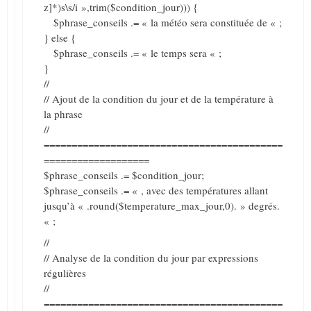
z]*)s\s/i »,trim($condition_jour))) {
$phrase_conseils .= « la météo sera constituée de « ;
} else {
$phrase_conseils .= « le temps sera « ;
}
//
// Ajout de la condition du jour et de la température à
la phrase
//
===========================================
===================
$phrase_conseils .= $condition_jour;
$phrase_conseils .= « , avec des températures allant
jusqu’à « .round($temperature_max_jour,0). » degrés.
« ;
//
// Analyse de la condition du jour par expressions
régulières
//
===========================================