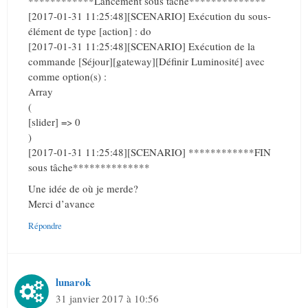
************Lancement sous tâche**************
[2017-01-31 11:25:48][SCENARIO] Exécution du sous-
élément de type [action] : do
[2017-01-31 11:25:48][SCENARIO] Exécution de la
commande [Séjour][gateway][Définir Luminosité] avec
comme option(s) :
Array
(
[slider] => 0
)
[2017-01-31 11:25:48][SCENARIO] ************FIN
sous tâche**************
Une idée de où je merde?
Merci d’avance
Répondre
lunarok
31 janvier 2017 à 10:56