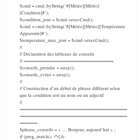
$cmd = cmd::byString(‘#[Météo][Météo]
[Condition]#’);
$condition_jour = $cmd->execCmd();
$cmd = cmd::byString(‘#[Météo][Météo][Température
Apparente]#’);
$temperature_max_jour = $cmd->execCmd();
//
// Déclaration des tableaux de conseils
// ====================================
$conseils_prendre = array();
$conseils_eviter = array();
//
// Construction d’un début de phrase différent selon
que la condition soit un nom ou un adjectif
//
===========================================
===========================================
=======
$phrase_conseils = « … Bonjour, aujourd’hui « ;
if (preg_match(« /^([A-