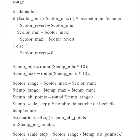
rouge
// adaptation
if ($color_min > $color_max) { // inversion de l’echelle
$color_revert = $color_min;
$color_min = $color_max;
$color_max = $color_revert;
} else {
$color_revert = 0;
}
$temp_min = round($temp_min * 10);
$temp_max = round($temp_max * 10);
$color_range = $color_max – $color_min;
$temp_range = $temp_max – $temp_min;
$temp_nb_points = round($temp_range /
$temp_scale_step); // nombre de marche de l’echelle
température
$scenario->setLog(« temp_nb_points –
« .$temp_nb_points);
$color_scale_step = $color_range / $temp_nb_points; //