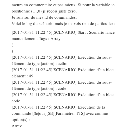
mettre en commentaire et pas mieux. Si pour la variable je
positionne (…,0) je reçois juste zéro.
Je suis sur de mes id de commandes.
Voici le log du scénario mais je ne vois rien de particulier :
[2017-01-31 11:22:45][SCENARIO] Start : Scenario lance
manuellement. Tags : Array
(
)
[2017-01-31 11:22:45][SCENARIO] Exécution du sous-
élément de type [action] : action
[2017-01-31 11:22:45][SCENARIO] Exécution d’un bloc
élément : 49
[2017-01-31 11:22:45][SCENARIO] Exécution du sous-
élément de type [action] : code
[2017-01-31 11:22:45][SCENARIO] Exécution d’un bloc
code
[2017-01-31 11:22:45][SCENARIO] Exécution de la
commande [Séjour][SB][Paramétrer TTS] avec comme
option(s) :
Array