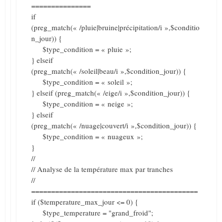
===============
if
(preg_match(« /pluie|bruine|précipitation/i »,$conditio
n_jour)) {
$type_condition = « pluie »;
} elseif
(preg_match(« /soleil|beau/i »,$condition_jour)) {
$type_condition = « soleil »;
} elseif (preg_match(« /eige/i »,$condition_jour)) {
$type_condition = « neige »;
} elseif
(preg_match(« /nuage|couvert/i »,$condition_jour)) {
$type_condition = « nuageux »;
}
//
// Analyse de la température max par tranches
//
==========================================
if ($temperature_max_jour <= 0) {
$type_temperature = "grand_froid";