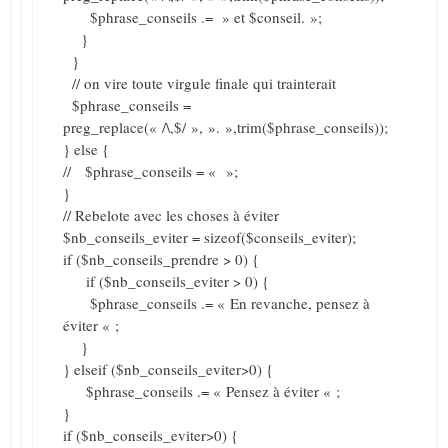
$phrase_conseils .= » et $conseil. »;
}
}
// on vire toute virgule finale qui trainterait
$phrase_conseils =
preg_replace(« /\,$/ », ». »,trim($phrase_conseils));
} else {
// $phrase_conseils = « »;
}
// Rebelote avec les choses à éviter
$nb_conseils_eviter = sizeof($conseils_eviter);
if ($nb_conseils_prendre > 0) {
if ($nb_conseils_eviter > 0) {
$phrase_conseils .= « En revanche, pensez à
éviter « ;
}
} elseif ($nb_conseils_eviter>0) {
$phrase_conseils .= « Pensez à éviter « ;
}
if ($nb_conseils_eviter>0) {