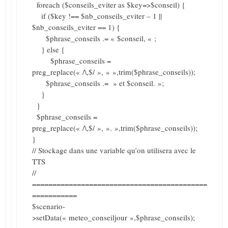
foreach ($conseils_eviter as $key=>$conseil) {
if ($key !== $nb_conseils_eviter – 1 ||
$nb_conseils_eviter == 1) {
$phrase_conseils .= « $conseil, « ;
} else {
$phrase_conseils =
preg_replace(« /\,$/ », » »,trim($phrase_conseils));
$phrase_conseils .= » et $conseil. »;
}
}
$phrase_conseils =
preg_replace(« /\,$/ », ». »,trim($phrase_conseils));
}
// Stockage dans une variable qu’on utilisera avec le
TTS
//
===========================================
===========
$scenario-
>setData(« meteo_conseiljour »,$phrase_conseils);