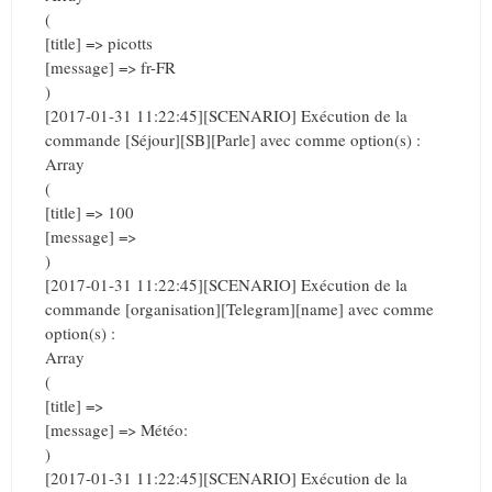
(
[title] => picotts
[message] => fr-FR
)
[2017-01-31 11:22:45][SCENARIO] Exécution de la
commande [Séjour][SB][Parle] avec comme option(s) :
Array
(
[title] => 100
[message] =>
)
[2017-01-31 11:22:45][SCENARIO] Exécution de la
commande [organisation][Telegram][name] avec comme
option(s) :
Array
(
[title] =>
[message] => Météo:
)
[2017-01-31 11:22:45][SCENARIO] Exécution de la