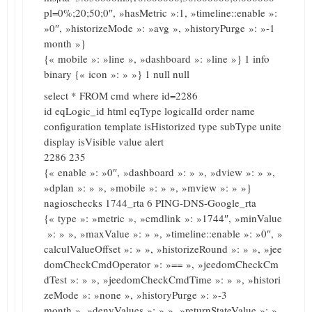
pl=0%;20;50;0″, »hasMetric »:1, »timeline::enable »:
»0″, »historizeMode »: »avg », »historyPurge »: »-1
month »}
{« mobile »: »line », »dashboard »: »line »} 1 info
binary {« icon »: » »} 1 null null
select * FROM cmd where id=2286
id eqLogic_id html eqType logicalId order name
configuration template isHistorized type subType unite
display isVisible value alert
2286 235
{« enable »: »0″, »dashboard »: » », »dview »: » »,
»dplan »: » », »mobile »: » », »mview »: » »}
nagioschecks 1744_rta 6 PING-DNS-Google_rta
{« type »: »metric », »cmdlink »: »1744″, »minValue
»: » », »maxValue »: » », »timeline::enable »: »0″, »
calculValueOffset »: » », »historizeRound »: » », »jee
domCheckCmdOperator »: »== », »jeedomCheckCm
dTest »: » », »jeedomCheckCmdTime »: » », »histori
zeMode »: »none », »historyPurge »: »-3
month », »denyValues »: » », »returnStateValue »: »