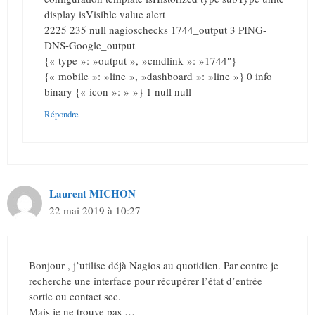
display isVisible value alert
2225 235 null nagioschecks 1744_output 3 PING-
DNS-Google_output
{« type »: »output », »cmdlink »: »1744″}
{« mobile »: »line », »dashboard »: »line »} 0 info
binary {« icon »: » »} 1 null null
Répondre
Laurent MICHON
22 mai 2019 à 10:27
Bonjour , j’utilise déjà Nagios au quotidien. Par contre je
recherche une interface pour récupérer l’état d’entrée
sortie ou contact sec.
Mais je ne trouve pas …