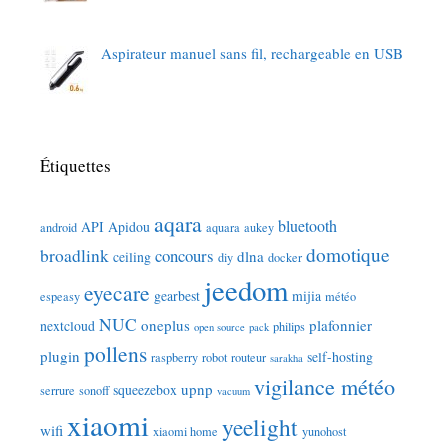
Aspirateur manuel sans fil, rechargeable en USB
Étiquettes
aqara
bluetooth
API
Apidou
android
aquara
aukey
domotique
broadlink
concours
dlna
ceiling
diy
docker
jeedom
eyecare
gearbest
mijia
espeasy
météo
NUC
oneplus
plafonnier
nextcloud
philips
open source
pack
pollens
plugin
self-hosting
raspberry
robot
routeur
sarakha
vigilance météo
upnp
squeezebox
serrure
sonoff
vacuum
xiaomi
yeelight
wifi
xiaomi home
yunohost