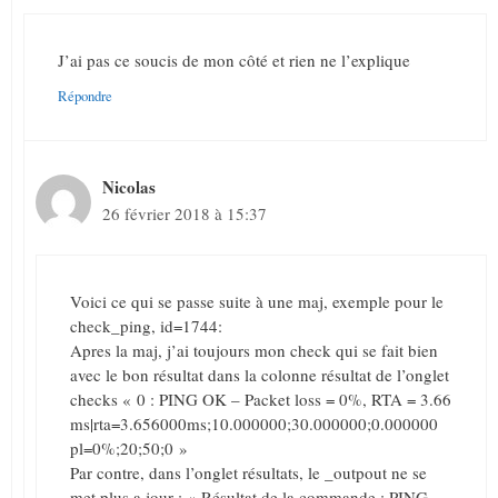
J’ai pas ce soucis de mon côté et rien ne l’explique
Répondre
Nicolas
26 février 2018 à 15:37
Voici ce qui se passe suite à une maj, exemple pour le
check_ping, id=1744:
Apres la maj, j’ai toujours mon check qui se fait bien
avec le bon résultat dans la colonne résultat de l’onglet
checks « 0 : PING OK – Packet loss = 0%, RTA = 3.66
ms|rta=3.656000ms;10.000000;30.000000;0.000000
pl=0%;20;50;0 »
Par contre, dans l’onglet résultats, le _outpout ne se
met plus a jour : « Résultat de la commande : PING