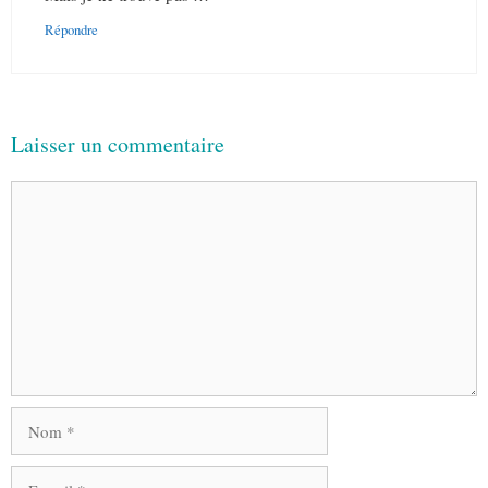
Répondre
Laisser un commentaire
Commentaire
Nom
E-