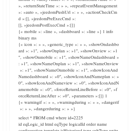
», »returnStateTime »: » », »repeatEventManagement
»: »auto », »jeedomPushUrl »: » », »actionCheckCm
d »:[], »jeedomPreExecCmd »:
[], »jeedomPostExecCmd »:[]}
{« mobile »: »line », »dashboard »: »line »} 1 info
binary ms
{« icon »: » », »generic_type »: » », »showOndashbo
ard »: »1″, »showOnplan »: »1″, »showOnview »: »1
″, »showOnmobile »: »1″, »showNameOndashboard »
: »1″, »showNameOnplan »: »1″, »showNameOnview
»: »1″, »showNameOnmobile »: »1″, »showIconAnd
Namedashboard »: »0″, »showIconAndNameplan »: »
0″, »showIconAndNameview »: »0″, »showIconAndN
amemobile »: »0″, »forceReturnLineBefore »: »0″, »f
orceReturnLineAfter »: »0″, »parameters »:[]} 1
{« warningif »: » », »warningduring »: » », »dangerif
»: » », »dangerduring »: » »}
select * FROM cmd where id=2225
id eqLogic_id html eqType logicalId order name
configuration template isHistorized type subType unite