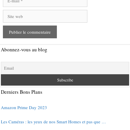
mail
Site
web
Abonnez-vous au blog
Derniers Bons Plans
Amazon Prime Day 2023
Les Caméras : les yeux de nos Smart Homes et pas que …