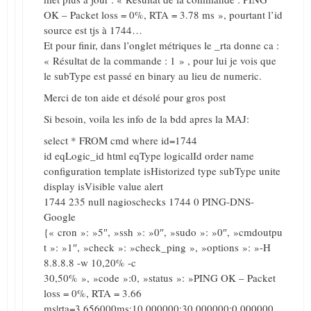
OK – Packet loss = 0%, RTA = 3.78 ms », pourtant l’id
source est tjs à 1744…
Et pour finir, dans l’onglet métriques le _rta donne ca :
« Résultat de la commande : 1 » , pour lui je vois que
le subType est passé en binary au lieu de numeric.
Merci de ton aide et désolé pour gros post
Si besoin, voila les info de la bdd apres la MAJ:
select * FROM cmd where id=1744
id eqLogic_id html eqType logicalId order name
configuration template isHistorized type subType unite
display isVisible value alert
1744 235 null nagioschecks 1744 0 PING-DNS-
Google
{« cron »: »5″, »ssh »: »0″, »sudo »: »0″, »cmdoutpu
t »: »1″, »check »: »check_ping », »options »: »-H
8.8.8.8 -w 10,20% -c
30,50% », »code »:0, »status »: »PING OK – Packet
loss = 0%, RTA = 3.66
ms|rta=3.656000ms;10.000000;30.000000;0.000000