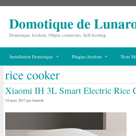
Aller
au
contenu
Domotique de Lunar
Domotique Jeedom, Objets connectés, Self-hosting
Installation Domotique
Plugins Jeedom
Tests Ma
rice cooker
Xiaomi IH 3L Smart Electric Rice Co
14 mars 2017
par
lunarok