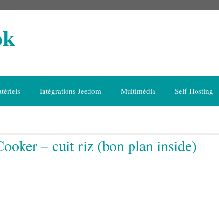
ok
tériels
Intégrations Jeedom
Multimédia
Self-Hosting
oker – cuit riz (bon plan inside)