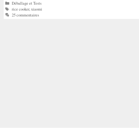
Catégories
Déballage et Tests
Étiquettes
rice cooker
,
xiaomi
25 commentaires