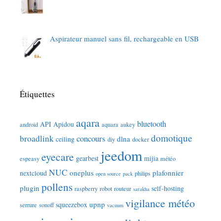
Aspirateur manuel sans fil, rechargeable en USB
Étiquettes
aqara
bluetooth
API
Apidou
android
aquara
aukey
domotique
broadlink
concours
dlna
ceiling
diy
docker
jeedom
eyecare
gearbest
mijia
espeasy
météo
NUC
oneplus
plafonnier
nextcloud
philips
open source
pack
pollens
plugin
self-hosting
raspberry
robot
routeur
sarakha
vigilance météo
upnp
squeezebox
serrure
sonoff
vacuum