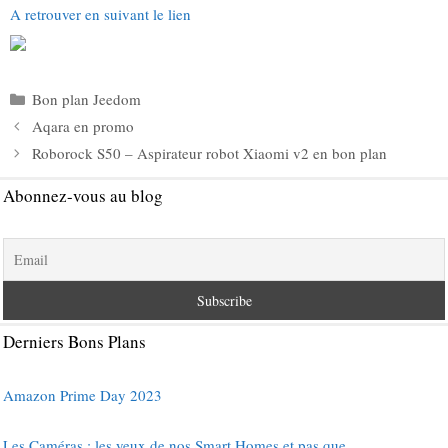
A retrouver en suivant le lien
Catégories
Bon plan Jeedom
Aqara en promo
Roborock S50 – Aspirateur robot Xiaomi v2 en bon plan
Abonnez-vous au blog
Derniers Bons Plans
Amazon Prime Day 2023
Les Caméras : les yeux de nos Smart Homes et pas que …