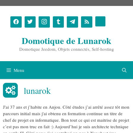
Aller
au
contenu
Domotique de Lunarok
Domotique Jeedom, Objets connectés, Self-hosting
Menu
lunarok
J'ai 37 ans et j’habite en Anjou. Côté études j’ai arrêté assez tôt mon
parcours initial mais j'ai obtenu en formation continue un titre de
chef de projet en informatique. Bon tout ce qui est maitrise de projet
c’est pas mon truc en fait :) Aujourd’hui je suis architecte technique
en outils SI. Côté perso j’ai contribué un peu à Yunohost (ma