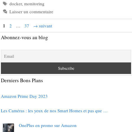
Étiquettes
docker
,
monitoring
Laisser un commentaire
Page
1
Page
Page
2
…
37
→
suivant
Abonnez-vous au blog
Derniers Bons Plans
Amazon Prime Day 2023
Les Caméras : les yeux de nos Smart Homes et pas que …
OnePlus en promo sur Amazon