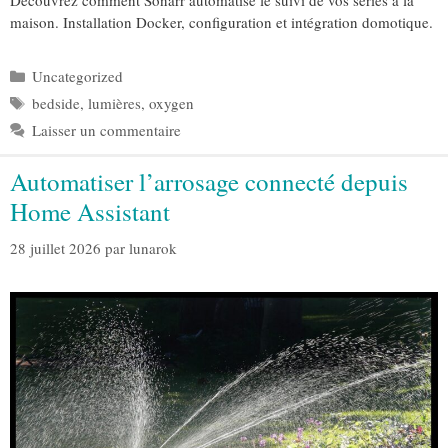
Découvrez comment Sonarr automatise le suivi de vos séries à la
maison. Installation Docker, configuration et intégration domotique.
Catégories
Uncategorized
Étiquettes
bedside
,
lumières
,
oxygen
Laisser un commentaire
Automatiser l’arrosage connecté depuis
Home Assistant
28 juillet 2026
par
lunarok