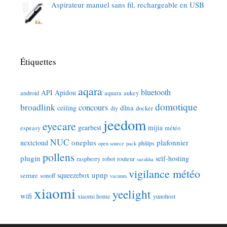
Aspirateur manuel sans fil, rechargeable en USB
Étiquettes
aqara
bluetooth
API
Apidou
android
aquara
aukey
domotique
broadlink
concours
dlna
ceiling
diy
docker
jeedom
eyecare
gearbest
mijia
espeasy
météo
NUC
oneplus
plafonnier
nextcloud
philips
open source
pack
pollens
plugin
self-hosting
raspberry
robot
routeur
sarakha
vigilance météo
upnp
squeezebox
serrure
sonoff
vacuum
xiaomi
yeelight
wifi
xiaomi home
yunohost