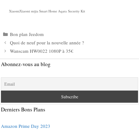
XiaomiXiaomi mijia Smart Home Aqara Security Kit
Catégories
Bon plan Jeedom
Quoi de neuf pour la nouvelle année ?
Wanscam HW0022 1080P à 35€
Abonnez-vous au blog
Derniers Bons Plans
Amazon Prime Day 2023