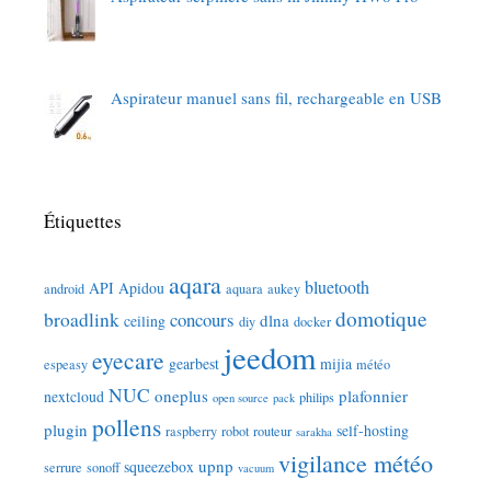
Aspirateur manuel sans fil, rechargeable en USB
Étiquettes
aqara
bluetooth
API
Apidou
android
aquara
aukey
domotique
broadlink
concours
dlna
ceiling
diy
docker
jeedom
eyecare
gearbest
mijia
espeasy
météo
NUC
oneplus
plafonnier
nextcloud
philips
open source
pack
pollens
plugin
self-hosting
raspberry
robot
routeur
sarakha
vigilance météo
upnp
squeezebox
serrure
sonoff
vacuum