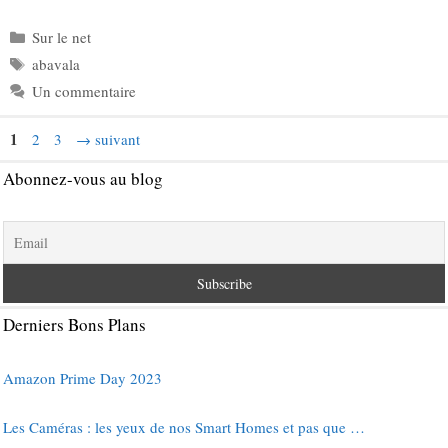
Catégories
Sur le net
Étiquettes
abavala
Un commentaire
Page
1
Page
Page
2
3
→
suivant
Abonnez-vous au blog
Derniers Bons Plans
Amazon Prime Day 2023
Les Caméras : les yeux de nos Smart Homes et pas que …