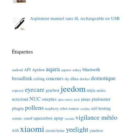
Aspirateur manuel sans fil, rechargeable en USB
Étiquettes
aqara
bluetooth
API
Apidou
android
aquara
aukey
domotique
broadlink
concours
dlna
ceiling
diy
docker
jeedom
eyecare
gearbest
mijia
espeasy
météo
NUC
oneplus
plafonnier
nextcloud
philips
open source
pack
pollens
plugin
self-hosting
raspberry
robot
routeur
sarakha
vigilance météo
upnp
squeezebox
serrure
sonoff
vacuum
xiaomi
yeelight
wifi
xiaomi home
yunohost