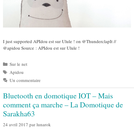
I just supported APIdou est sur Ulule ! on @ThunderclapIt //
@apidou Source : APIdou est sur Ulule !
Catégories
Sur le net
Étiquettes
Apidou
Un commentaire
Bluetooth en domotique IOT – Mais
comment ça marche – La Domotique de
Sarakha63
24 avril 2017
par
lunarok