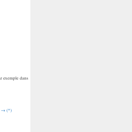
par exemple dans
s → (*)