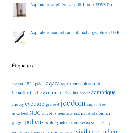
Aspirateur-serpillère sans fil Jimmy HW8 Pro
Aspirateur manuel sans fil, rechargeable en USB
Étiquettes
aqara
bluetooth
API
Apidou
android
aquara
aukey
domotique
broadlink
concours
dlna
ceiling
diy
docker
jeedom
eyecare
gearbest
mijia
espeasy
météo
NUC
oneplus
plafonnier
nextcloud
philips
open source
pack
pollens
plugin
self-hosting
raspberry
robot
routeur
sarakha
vigilance météo
upnp
squeezebox
serrure
sonoff
vacuum