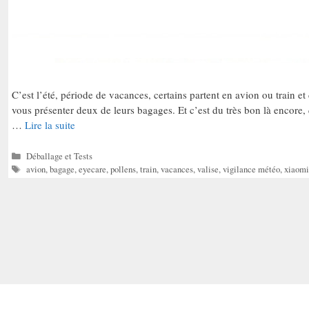
C’est l’été, période de vacances, certains partent en avion ou train et
vous présenter deux de leurs bagages. Et c’est du très bon là encore, 
…
Lire la suite
Catégories
Déballage et Tests
Étiquettes
avion
,
bagage
,
eyecare
,
pollens
,
train
,
vacances
,
valise
,
vigilance météo
,
xiaomi