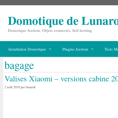
Aller
au
contenu
Domotique de Lunar
Domotique Jeedom, Objets connectés, Self-hosting
Installation Domotique
Plugins Jeedom
Tests Ma
bagage
Valises Xiaomi – versions cabine 20
2 août 2018
par
lunarok