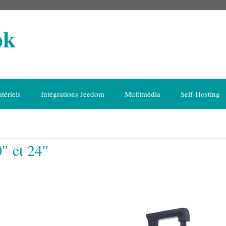
ok
tériels
Intégrations Jeedom
Multimédia
Self-Hosting
″ et 24″