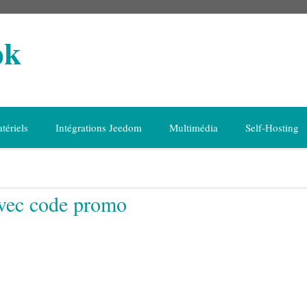
ok
tériels
Intégrations Jeedom
Multimédia
Self-Hosting
vec code promo