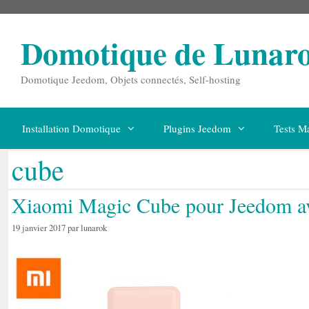
Aller
au
contenu
Domotique de Lunar
Domotique Jeedom, Objets connectés, Self-hosting
Installation Domotique
Plugins Jeedom
Tests Ma
cube
Xiaomi Magic Cube pour Jeedom a
19 janvier 2017
par
lunarok