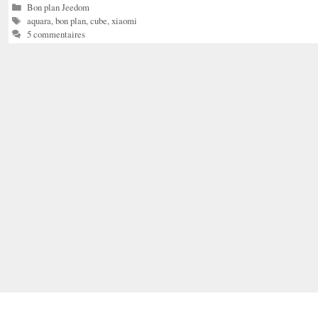
Catégories
Bon plan Jeedom
Étiquettes
aquara
,
bon plan
,
cube
,
xiaomi
5 commentaires