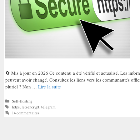
🔄 Mis à jour en 2026 Ce contenu a été vérifié et actualisé. Les informa
peuvent avoir changé. Consultez les liens vers les communautés offic
pluriel ? Non …
Lire la suite
Catégories
Self-Hosting
Étiquettes
https
,
letsencrypt
,
telegram
14 commentaires