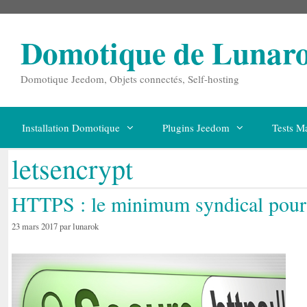
Aller
au
contenu
Domotique de Lunar
Domotique Jeedom, Objets connectés, Self-hosting
Installation Domotique
Plugins Jeedom
Tests Ma
letsencrypt
HTTPS : le minimum syndical pour 
23 mars 2017
par
lunarok