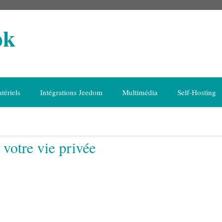
ok
tériels
Intégrations Jeedom
Multimédia
Self-Hosting
votre vie privée