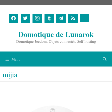
Aller
au
contenu
Domotique de Lunarok
Domotique Jeedom, Objets connectés, Self-hosting
Menu
mijia