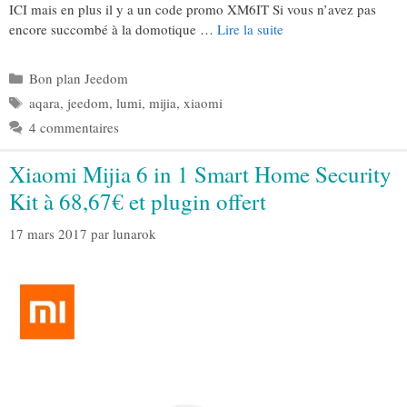
ICI mais en plus il y a un code promo XM6IT Si vous n’avez pas
encore succombé à la domotique …
Lire la suite
Catégories
Bon plan Jeedom
Étiquettes
aqara
,
jeedom
,
lumi
,
mijia
,
xiaomi
4 commentaires
Xiaomi Mijia 6 in 1 Smart Home Security
Kit à 68,67€ et plugin offert
17 mars 2017
par
lunarok