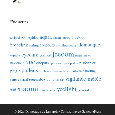
Étiquettes
aqara
bluetooth
API
Apidou
android
aquara
aukey
domotique
broadlink
concours
dlna
ceiling
diy
docker
jeedom
eyecare
gearbest
mijia
espeasy
météo
NUC
oneplus
plafonnier
nextcloud
philips
open source
pack
pollens
plugin
self-hosting
raspberry
robot
routeur
sarakha
vigilance météo
upnp
squeezebox
serrure
sonoff
vacuum
xiaomi
yeelight
wifi
xiaomi home
yunohost
© 2026 Domotique de Lunarok
• Construit avec
GeneratePress