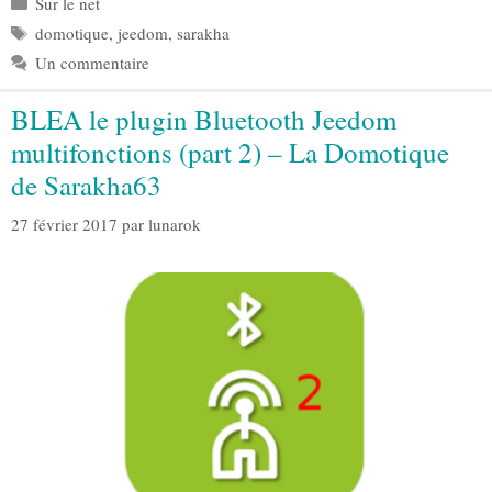
Sur le net
Étiquettes
domotique
,
jeedom
,
sarakha
Un commentaire
BLEA le plugin Bluetooth Jeedom
multifonctions (part 2) – La Domotique
de Sarakha63
27 février 2017
par
lunarok