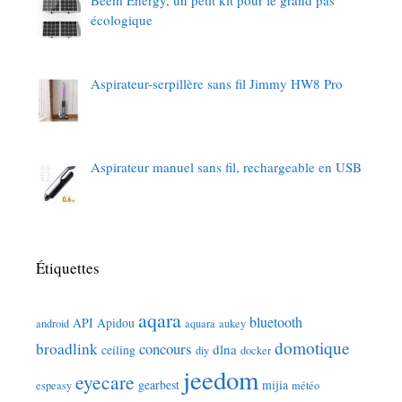
écologique
Aspirateur-serpillère sans fil Jimmy HW8 Pro
Aspirateur manuel sans fil, rechargeable en USB
Étiquettes
aqara
bluetooth
API
Apidou
android
aquara
aukey
domotique
broadlink
concours
dlna
ceiling
diy
docker
jeedom
eyecare
gearbest
mijia
espeasy
météo