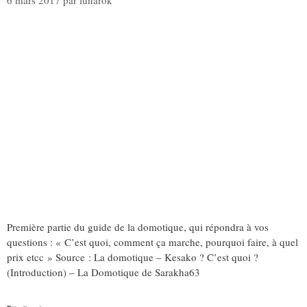
6 mars 2017
par
lunarok
Première partie du guide de la domotique, qui répondra à vos
questions : « C’est quoi, comment ça marche, pourquoi faire, à quel
prix etcc » Source : La domotique – Kesako ? C’est quoi ?
(Introduction) – La Domotique de Sarakha63
Catégories