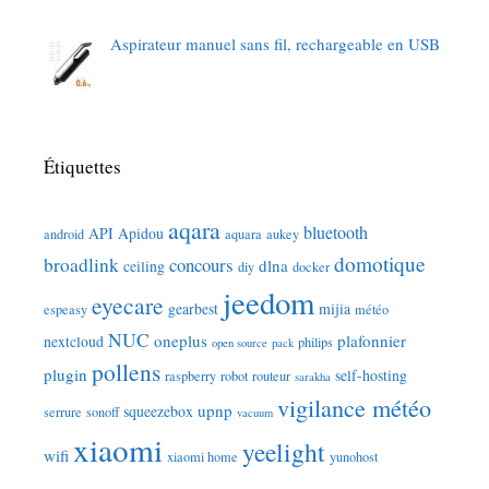
Aspirateur manuel sans fil, rechargeable en USB
Étiquettes
aqara
bluetooth
API
Apidou
android
aquara
aukey
domotique
broadlink
concours
dlna
ceiling
diy
docker
jeedom
eyecare
gearbest
mijia
espeasy
météo
NUC
oneplus
plafonnier
nextcloud
philips
open source
pack
pollens
plugin
self-hosting
raspberry
robot
routeur
sarakha
vigilance météo
upnp
squeezebox
serrure
sonoff
vacuum
xiaomi
yeelight
wifi
xiaomi home
yunohost