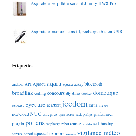
Aspirateur-serpillère sans fil Jimmy HW8 Pro
Aspirateur manuel sans fil, rechargeable en USB
Étiquettes
aqara
bluetooth
API
Apidou
android
aquara
aukey
domotique
broadlink
concours
dlna
ceiling
diy
docker
jeedom
eyecare
gearbest
mijia
espeasy
météo
NUC
oneplus
plafonnier
nextcloud
philips
open source
pack
pollens
plugin
self-hosting
raspberry
robot
routeur
sarakha
vigilance météo
upnp
squeezebox
serrure
sonoff
vacuum