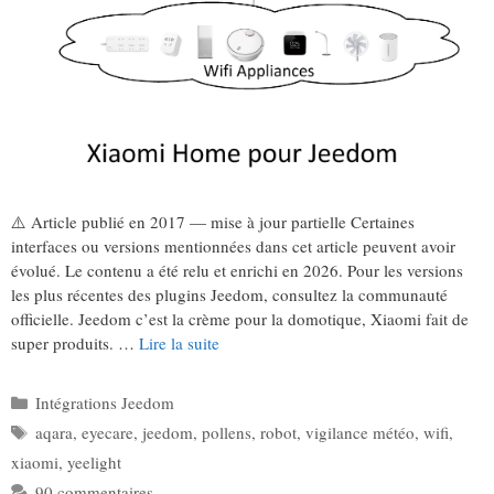
⚠️ Article publié en 2017 — mise à jour partielle Certaines
interfaces ou versions mentionnées dans cet article peuvent avoir
évolué. Le contenu a été relu et enrichi en 2026. Pour les versions
les plus récentes des plugins Jeedom, consultez la communauté
officielle. Jeedom c’est la crème pour la domotique, Xiaomi fait de
super produits. …
Lire la suite
Catégories
Intégrations Jeedom
Étiquettes
aqara
,
eyecare
,
jeedom
,
pollens
,
robot
,
vigilance météo
,
wifi
,
xiaomi
,
yeelight
90 commentaires