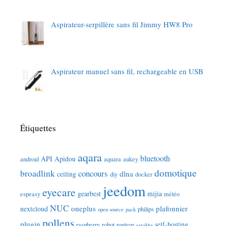
Aspirateur-serpillère sans fil Jimmy HW8 Pro
Aspirateur manuel sans fil, rechargeable en USB
Étiquettes
aqara
bluetooth
API
Apidou
android
aquara
aukey
domotique
broadlink
concours
dlna
ceiling
diy
docker
jeedom
eyecare
gearbest
mijia
espeasy
météo
NUC
oneplus
plafonnier
nextcloud
philips
open source
pack
pollens
plugin
self-hosting
raspberry
robot
routeur
sarakha