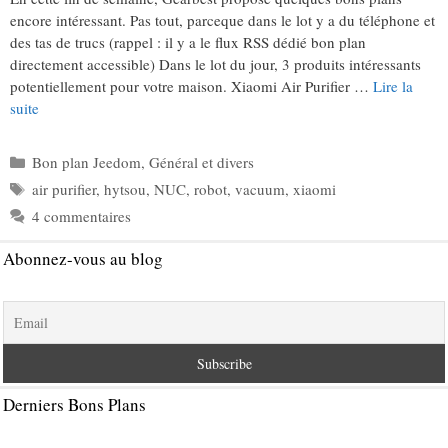
encore intéressant. Pas tout, parceque dans le lot y a du téléphone et
des tas de trucs (rappel : il y a le flux RSS dédié bon plan
directement accessible) Dans le lot du jour, 3 produits intéressants
potentiellement pour votre maison. Xiaomi Air Purifier …
Lire la
suite
Catégories
Bon plan Jeedom
,
Général et divers
Étiquettes
air purifier
,
hytsou
,
NUC
,
robot
,
vacuum
,
xiaomi
4 commentaires
Abonnez-vous au blog
Derniers Bons Plans