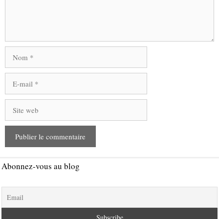
Nom
E-
mail
Site
web
Abonnez-vous au blog