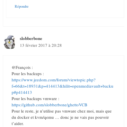
Répondre
slobberbone
13 février 2017 à 20:28
@François :
Pour les backups :
https://www.jeedom.com/forum/viewtopic.php?
f=66&t=18931&p=414413&hilit=openmediavault+backu
p#p414413
Pour les backups vmware :
https://github.com/slobberbone/ghettoVCB
Pour le reste, je n’utilise pas vmware chez moi, mais que
du docker et kvm/qemu … donc je ne vais pas pouvoir
t’aider.