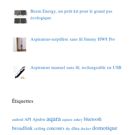
Beem Energy, un petit kit pour le grand pas
écologique
Aspirateur-serpillère sans fil Jimmy HW8 Pro
Aspirateur manuel sans fil, rechargeable en USB
Étiquettes
aqara
bluetooth
API
Apidou
android
aquara
aukey
domotique
broadlink
concours
dlna
ceiling
diy
docker