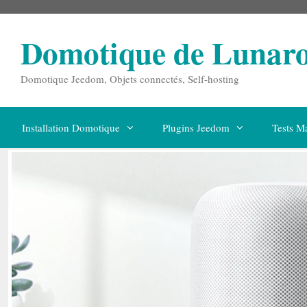
Aller
au
contenu
Domotique de Lunar
Domotique Jeedom, Objets connectés, Self-hosting
Installation Domotique
Plugins Jeedom
Tests Ma