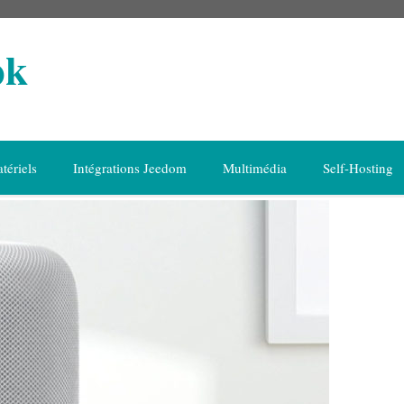
ok
tériels
Intégrations Jeedom
Multimédia
Self-Hosting