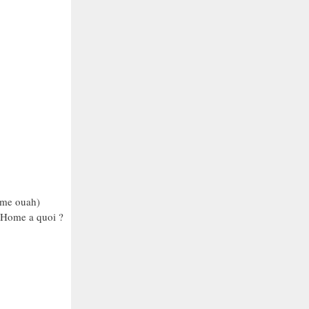
ême ouah)
e Home a quoi ?