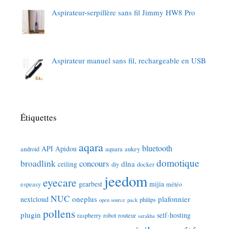
Aspirateur-serpillère sans fil Jimmy HW8 Pro
Aspirateur manuel sans fil, rechargeable en USB
Étiquettes
aqara
bluetooth
API
Apidou
android
aquara
aukey
domotique
broadlink
concours
dlna
ceiling
diy
docker
jeedom
eyecare
gearbest
mijia
espeasy
météo
NUC
oneplus
plafonnier
nextcloud
philips
open source
pack
pollens
plugin
self-hosting
raspberry
robot
routeur
sarakha