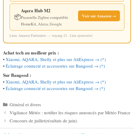
Aqara Hub M2
📦
Voir sur Amazon →
Passerelle Zigbee compatible
HomeKit, Alexa, Google
Liens Amazon Partenaires — wayang-21 · Lien sponsorisé
Achat tech au meilleur prix :
•
Xiaomi, AQARA, Shelly et plus sur AliExpress → (*)
•
Éclairage connecté et accessories sur Bangood → (*)
Sur Bangood :
•
Xiaomi, AQARA, Shelly et plus sur AliExpress → (*)
•
Éclairage connecté et accessories sur Bangood → (*)
Catégories
Général et divers
Vigilance Météo : notifier les risques annoncés par Météo France
Concours de juillet(résultats de juin)