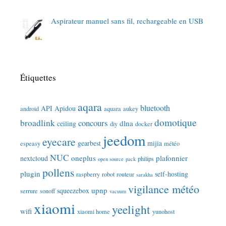
Aspirateur manuel sans fil, rechargeable en USB
Étiquettes
aqara
bluetooth
API
Apidou
android
aquara
aukey
domotique
broadlink
concours
dlna
ceiling
diy
docker
jeedom
eyecare
gearbest
mijia
espeasy
météo
NUC
oneplus
plafonnier
nextcloud
philips
open source
pack
pollens
plugin
self-hosting
raspberry
robot
routeur
sarakha
vigilance météo
upnp
squeezebox
serrure
sonoff
vacuum
xiaomi
yeelight
wifi
xiaomi home
yunohost