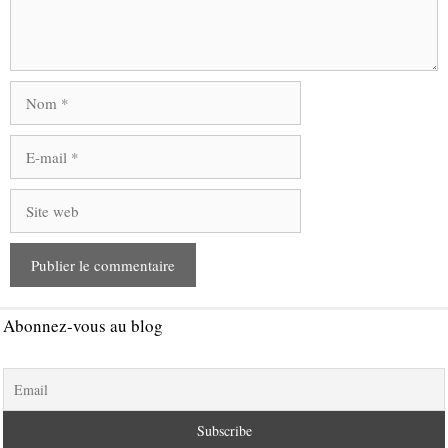
Nom
E-
mail
Site
web
Abonnez-vous au blog