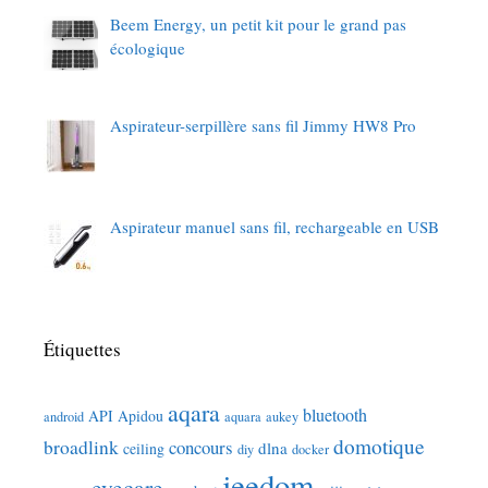
Beem Energy, un petit kit pour le grand pas
écologique
Aspirateur-serpillère sans fil Jimmy HW8 Pro
Aspirateur manuel sans fil, rechargeable en USB
Étiquettes
aqara
bluetooth
API
Apidou
android
aquara
aukey
domotique
broadlink
concours
dlna
ceiling
diy
docker
jeedom
eyecare