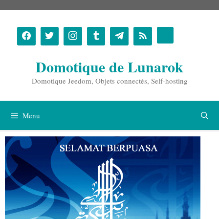
Aller
au
contenu
Domotique de Lunarok
Domotique Jeedom, Objets connectés, Self-hosting
Menu