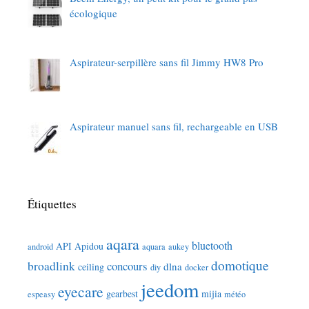
écologique
Aspirateur-serpillère sans fil Jimmy HW8 Pro
Aspirateur manuel sans fil, rechargeable en USB
Étiquettes
aqara
bluetooth
API
Apidou
android
aquara
aukey
domotique
broadlink
concours
dlna
ceiling
diy
docker
jeedom
eyecare
gearbest
mijia
espeasy
météo