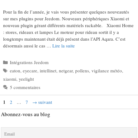
Pour la fin de l’année, je vais vous présenter quelques nouveautés
sur mes plugins pour Jeedom. Nouveaux périphériques Xiaomi et
nouveau plugin gérant différents matériels rackable. Xiaomi Home
: stores, rideaux et lampes Le moteur pour rideau sortit il y a
longtemps maintenant était déjà présent dans l’API Aqara. C’est
désormais aussi le cas …
Lire la suite
Catégories
Intégrations Jeedom
Étiquettes
eaton
,
eyecare
,
intellinet
,
netgear
,
pollens
,
vigilance météo
,
xiaomi
,
yeelight
5 commentaires
Page
1
Page
Page
2
…
7
→
suivant
Abonnez-vous au blog