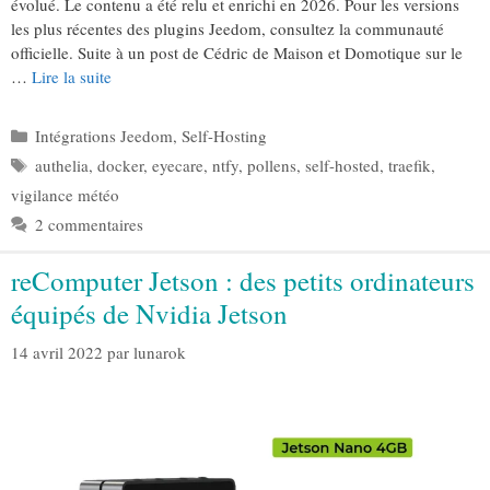
évolué. Le contenu a été relu et enrichi en 2026. Pour les versions
les plus récentes des plugins Jeedom, consultez la communauté
officielle. Suite à un post de Cédric de Maison et Domotique sur le
…
Lire la suite
Catégories
Intégrations Jeedom
,
Self-Hosting
Étiquettes
authelia
,
docker
,
eyecare
,
ntfy
,
pollens
,
self-hosted
,
traefik
,
vigilance météo
2 commentaires
reComputer Jetson : des petits ordinateurs
équipés de Nvidia Jetson
14 avril 2022
par
lunarok