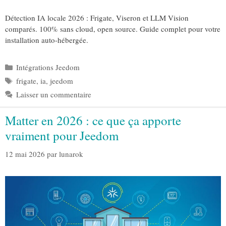
Détection IA locale 2026 : Frigate, Viseron et LLM Vision
comparés. 100% sans cloud, open source. Guide complet pour votre
installation auto-hébergée.
Catégories
Intégrations Jeedom
Étiquettes
frigate
,
ia
,
jeedom
Laisser un commentaire
Matter en 2026 : ce que ça apporte
vraiment pour Jeedom
12 mai 2026
par
lunarok