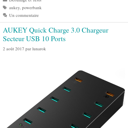
Étiquettes
aukey
,
powerbank
Un commentaire
AUKEY Quick Charge 3.0 Chargeur
Secteur USB 10 Ports
2 août 2017
par
lunarok