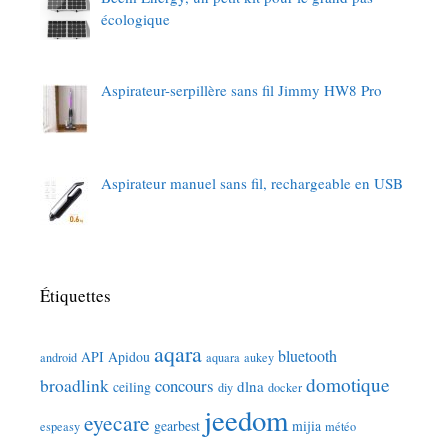
écologique
Aspirateur-serpillère sans fil Jimmy HW8 Pro
Aspirateur manuel sans fil, rechargeable en USB
Étiquettes
aqara
bluetooth
API
Apidou
android
aquara
aukey
domotique
broadlink
concours
dlna
ceiling
diy
docker
jeedom
eyecare
gearbest
mijia
espeasy
météo