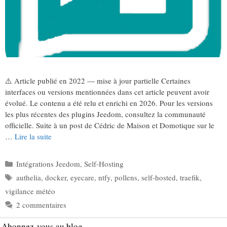
⚠️ Article publié en 2022 — mise à jour partielle Certaines
interfaces ou versions mentionnées dans cet article peuvent avoir
évolué. Le contenu a été relu et enrichi en 2026. Pour les versions
les plus récentes des plugins Jeedom, consultez la communauté
officielle. Suite à un post de Cédric de Maison et Domotique sur le
…
Lire la suite
Catégories
Intégrations Jeedom
,
Self-Hosting
Étiquettes
authelia
,
docker
,
eyecare
,
ntfy
,
pollens
,
self-hosted
,
traefik
,
vigilance météo
2 commentaires
Abonnez-vous au blog