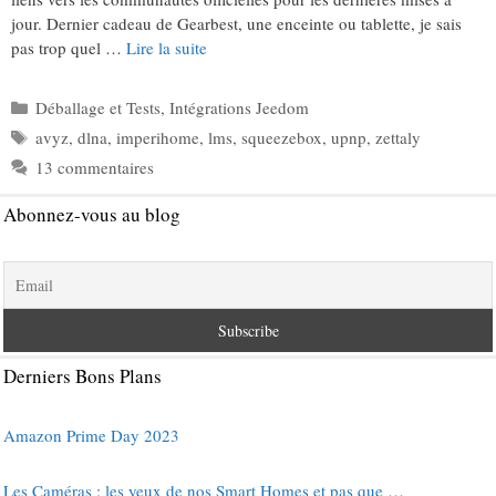
jour. Dernier cadeau de Gearbest, une enceinte ou tablette, je sais
pas trop quel …
Lire la suite
Catégories
Déballage et Tests
,
Intégrations Jeedom
Étiquettes
avyz
,
dlna
,
imperihome
,
lms
,
squeezebox
,
upnp
,
zettaly
13 commentaires
Abonnez-vous au blog
Derniers Bons Plans
Amazon Prime Day 2023
Les Caméras : les yeux de nos Smart Homes et pas que …