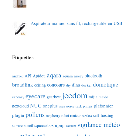
Aspirateur manuel sans fil, rechargeable en USB
Étiquettes
aqara
bluetooth
API
Apidou
android
aquara
aukey
domotique
broadlink
concours
dlna
ceiling
diy
docker
jeedom
eyecare
gearbest
mijia
espeasy
météo
NUC
oneplus
plafonnier
nextcloud
philips
open source
pack
pollens
plugin
self-hosting
raspberry
robot
routeur
sarakha
vigilance météo
upnp
squeezebox
serrure
sonoff
vacuum
xiaomi