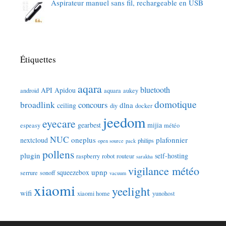
Aspirateur manuel sans fil, rechargeable en USB
Étiquettes
aqara
bluetooth
API
Apidou
android
aquara
aukey
domotique
broadlink
concours
dlna
ceiling
diy
docker
jeedom
eyecare
gearbest
mijia
espeasy
météo
NUC
oneplus
plafonnier
nextcloud
philips
open source
pack
pollens
plugin
self-hosting
raspberry
robot
routeur
sarakha
vigilance météo
upnp
squeezebox
serrure
sonoff
vacuum
xiaomi
yeelight
wifi
xiaomi home
yunohost