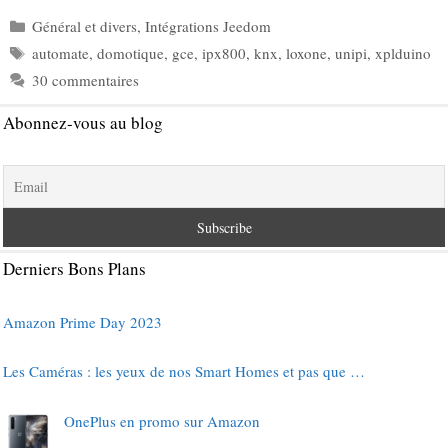
Catégories
Général et divers
,
Intégrations Jeedom
Étiquettes
automate
,
domotique
,
gce
,
ipx800
,
knx
,
loxone
,
unipi
,
xplduino
30 commentaires
Abonnez-vous au blog
Derniers Bons Plans
Amazon Prime Day 2023
Les Caméras : les yeux de nos Smart Homes et pas que …
OnePlus en promo sur Amazon