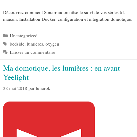
Découvrez comment Sonarr automatise le suivi de vos séries à la
maison. Installation Docker, configuration et intégration domotique.
Catégories
Uncategorized
Étiquettes
bedside
,
lumières
,
oxygen
Laisser un commentaire
Ma domotique, les lumières : en avant
Yeelight
28 mai 2018
par
lunarok