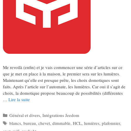
Me revoilà (enfin) et je vais commencer une série d’articles sur ce
que je met en place à la maison, le premier sera sur les lumières.
Maintenant qu’elle est presque prête, les choix domotiques sont
faits. Après l’article sur l’automate, les lumières. Car oui il s’agit de
choix, la domotique propose beaucoup de possibilités (différentes
…
Lire la suite
Catégories
Général et divers
,
Intégrations Jeedom
Étiquettes
blancs
,
bureau
,
chevet
,
dimmable
,
HCL
,
lumières
,
plafonnier
,
spot
,
wifi
,
yeelight