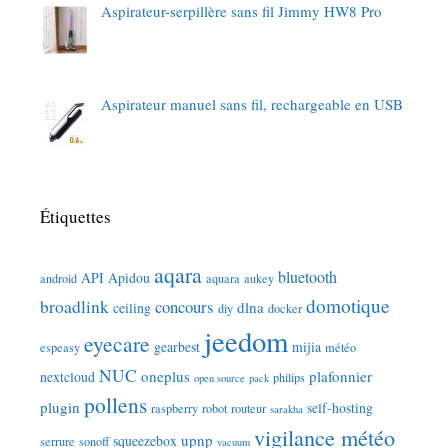
Aspirateur-serpillère sans fil Jimmy HW8 Pro
Aspirateur manuel sans fil, rechargeable en USB
Étiquettes
aqara
bluetooth
API
Apidou
android
aquara
aukey
domotique
broadlink
concours
dlna
ceiling
diy
docker
jeedom
eyecare
gearbest
mijia
espeasy
météo
NUC
oneplus
plafonnier
nextcloud
philips
open source
pack
pollens
plugin
self-hosting
raspberry
robot
routeur
sarakha
vigilance météo
upnp
squeezebox
serrure
sonoff
vacuum