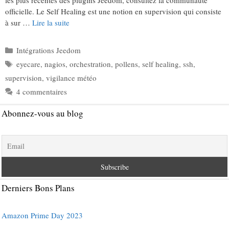
les plus récentes des plugins Jeedom, consultez la communauté
officielle. Le Self Healing est une notion en supervision qui consiste
à sur …
Lire la suite
Catégories
Intégrations Jeedom
Étiquettes
eyecare
,
nagios
,
orchestration
,
pollens
,
self healing
,
ssh
,
supervision
,
vigilance météo
4 commentaires
Abonnez-vous au blog
Derniers Bons Plans
Amazon Prime Day 2023