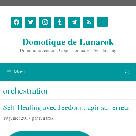
Aller
au
contenu
Domotique de Lunarok
Domotique Jeedom, Objets connectés, Self-hosting
Menu
orchestration
Self Healing avec Jeedom : agir sur erreur
19 juillet 2017
par
lunarok