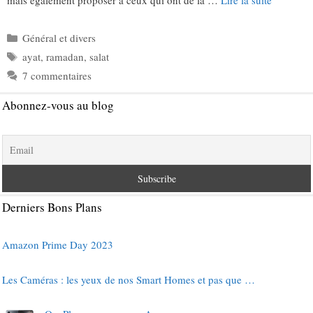
mais également proposer à ceux qui ont de la …
Lire la suite
Catégories
Général et divers
Étiquettes
ayat
,
ramadan
,
salat
7 commentaires
Abonnez-vous au blog
Derniers Bons Plans
Amazon Prime Day 2023
Les Caméras : les yeux de nos Smart Homes et pas que …