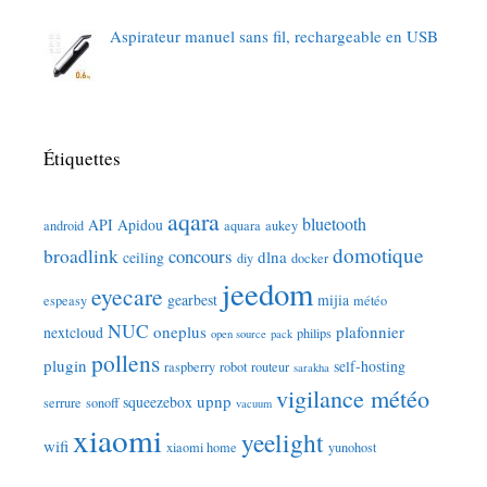
Aspirateur manuel sans fil, rechargeable en USB
Étiquettes
aqara
bluetooth
API
Apidou
android
aquara
aukey
domotique
broadlink
concours
dlna
ceiling
diy
docker
jeedom
eyecare
gearbest
mijia
espeasy
météo
NUC
oneplus
plafonnier
nextcloud
philips
open source
pack
pollens
plugin
self-hosting
raspberry
robot
routeur
sarakha
vigilance météo
upnp
squeezebox
serrure
sonoff
vacuum
xiaomi
yeelight
wifi
xiaomi home
yunohost