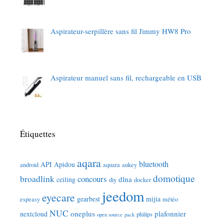
Aspirateur-serpillère sans fil Jimmy HW8 Pro
Aspirateur manuel sans fil, rechargeable en USB
Étiquettes
aqara
bluetooth
API
Apidou
android
aquara
aukey
domotique
broadlink
concours
dlna
ceiling
diy
docker
jeedom
eyecare
gearbest
mijia
espeasy
météo
NUC
oneplus
plafonnier
nextcloud
philips
open source
pack