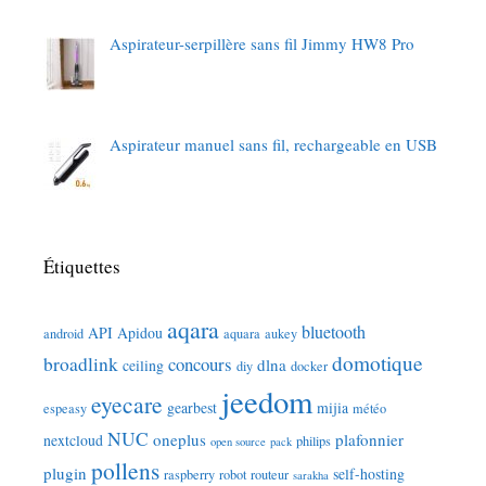
Aspirateur-serpillère sans fil Jimmy HW8 Pro
Aspirateur manuel sans fil, rechargeable en USB
Étiquettes
aqara
bluetooth
API
Apidou
android
aquara
aukey
domotique
broadlink
concours
dlna
ceiling
diy
docker
jeedom
eyecare
gearbest
mijia
espeasy
météo
NUC
oneplus
plafonnier
nextcloud
philips
open source
pack
pollens
plugin
self-hosting
raspberry
robot
routeur
sarakha