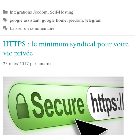
Catégories
Intégrations Jeedom
,
Self-Hosting
Étiquettes
google assistant
,
google home
,
jeedom
,
telegram
Laisser un commentaire
HTTPS : le minimum syndical pour votre
vie privée
23 mars 2017
par
lunarok