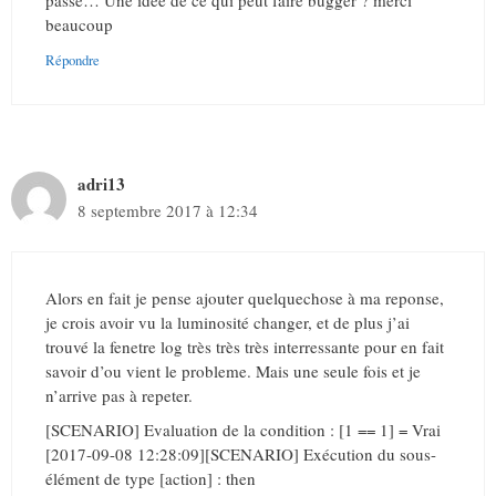
passe… Une idée de ce qui peut faire bugger ? merci
beaucoup
Répondre
adri13
8 septembre 2017 à 12:34
Alors en fait je pense ajouter quelquechose à ma reponse,
je crois avoir vu la luminosité changer, et de plus j’ai
trouvé la fenetre log très très très interressante pour en fait
savoir d’ou vient le probleme. Mais une seule fois et je
n’arrive pas à repeter.
[SCENARIO] Evaluation de la condition : [1 == 1] = Vrai
[2017-09-08 12:28:09][SCENARIO] Exécution du sous-
élément de type [action] : then