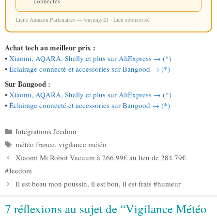
connectés
Liens Amazon Partenaires — wayang-21 · Lien sponsorisé
Achat tech au meilleur prix :
•
Xiaomi, AQARA, Shelly et plus sur AliExpress → (*)
•
Éclairage connecté et accessories sur Bangood → (*)
Sur Bangood :
•
Xiaomi, AQARA, Shelly et plus sur AliExpress → (*)
•
Éclairage connecté et accessories sur Bangood → (*)
Catégories
Intégrations Jeedom
Étiquettes
météo france
,
vigilance météo
Xiaomi Mi Robot Vacuum à 266.99€ au lieu de 284.79€
#Jeedom
Il est beau mon poussin, il est bon, il est frais #humeur
7 réflexions au sujet de “Vigilance Météo