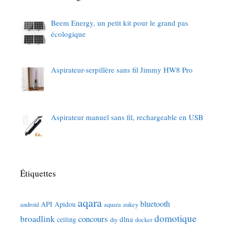
Beem Energy, un petit kit pour le grand pas
écologique
Aspirateur-serpillère sans fil Jimmy HW8 Pro
Aspirateur manuel sans fil, rechargeable en USB
Étiquettes
aqara
bluetooth
API
Apidou
android
aquara
aukey
domotique
broadlink
concours
dlna
ceiling
diy
docker