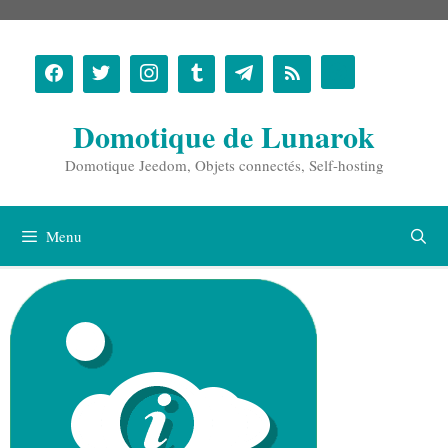
Aller
au
contenu
Domotique de Lunarok
Domotique Jeedom, Objets connectés, Self-hosting
Menu