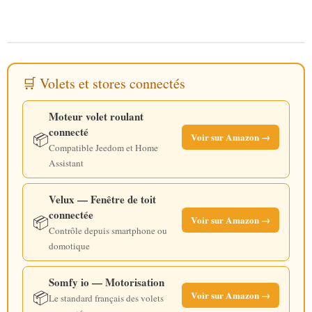
🛒 Volets et stores connectés
Moteur volet roulant
connecté
📦
Voir sur Amazon →
Compatible Jeedom et Home
Assistant
Velux — Fenêtre de toit
connectée
📦
Voir sur Amazon →
Contrôle depuis smartphone ou
domotique
Somfy io — Motorisation
📦
Voir sur Amazon →
Le standard français des volets