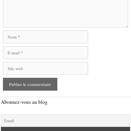
Nom
E-
mail
Site
web
Abonnez-vous au blog