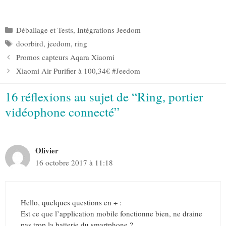
Catégories
Déballage et Tests
,
Intégrations Jeedom
Étiquettes
doorbird
,
jeedom
,
ring
Promos capteurs Aqara Xiaomi
Xiaomi Air Purifier à 100,34€ #Jeedom
16 réflexions au sujet de “Ring, portier
vidéophone connecté”
Olivier
16 octobre 2017 à 11:18
Hello, quelques questions en + :
Est ce que l’application mobile fonctionne bien, ne draine
pas trop la batterie du smartphone ?