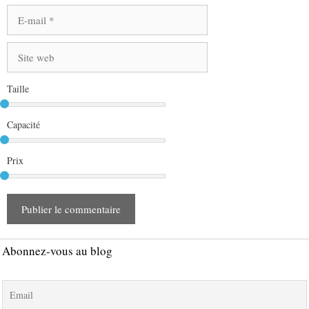
E-
mail
Site
web
Taille
Capacité
Prix
Abonnez-vous au blog