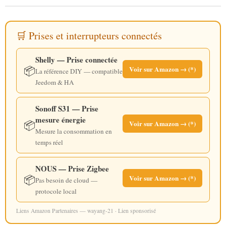
🛒 Prises et interrupteurs connectés
Shelly — Prise connectée
📦
Voir sur Amazon → (*)
La référence DIY — compatible
Jeedom & HA
Sonoff S31 — Prise
mesure énergie
📦
Voir sur Amazon → (*)
Mesure la consommation en
temps réel
NOUS — Prise Zigbee
📦
Voir sur Amazon → (*)
Pas besoin de cloud —
protocole local
Liens Amazon Partenaires — wayang-21 · Lien sponsorisé