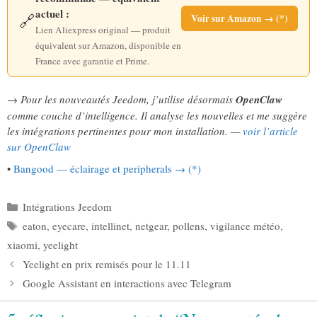
actuel :
🔗
Voir sur Amazon → (*)
Lien Aliexpress original — produit
équivalent sur Amazon, disponible en
France avec garantie et Prime.
→ Pour les nouveautés Jeedom, j’utilise désormais
OpenClaw
comme couche d’intelligence. Il analyse les nouvelles et me suggère
les intégrations pertinentes pour mon installation. —
voir l’article
sur OpenClaw
•
Bangood — éclairage et peripherals → (*)
Catégories
Intégrations Jeedom
Étiquettes
eaton
,
eyecare
,
intellinet
,
netgear
,
pollens
,
vigilance météo
,
xiaomi
,
yeelight
Yeelight en prix remisés pour le 11.11
Google Assistant en interactions avec Telegram