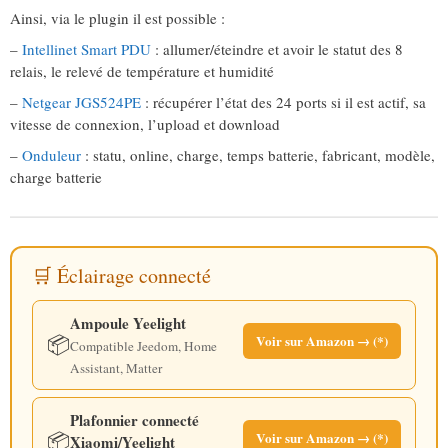
Ainsi, via le plugin il est possible :
–
Intellinet Smart PDU
: allumer/éteindre et avoir le statut des 8
relais, le relevé de température et humidité
–
Netgear JGS524PE
: récupérer l’état des 24 ports si il est actif, sa
vitesse de connexion, l’upload et download
–
Onduleur
: statu, online, charge, temps batterie, fabricant, modèle,
charge batterie
🛒 Éclairage connecté
Ampoule Yeelight
📦
Voir sur Amazon → (*)
Compatible Jeedom, Home
Assistant, Matter
Plafonnier connecté
📦
Voir sur Amazon → (*)
Xiaomi/Yeelight