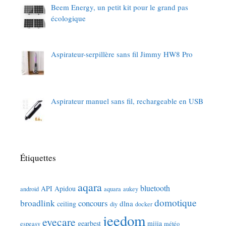
Beem Energy, un petit kit pour le grand pas
écologique
Aspirateur-serpillère sans fil Jimmy HW8 Pro
Aspirateur manuel sans fil, rechargeable en USB
Étiquettes
aqara
bluetooth
API
Apidou
android
aquara
aukey
domotique
broadlink
concours
dlna
ceiling
diy
docker
jeedom
eyecare
gearbest
mijia
espeasy
météo