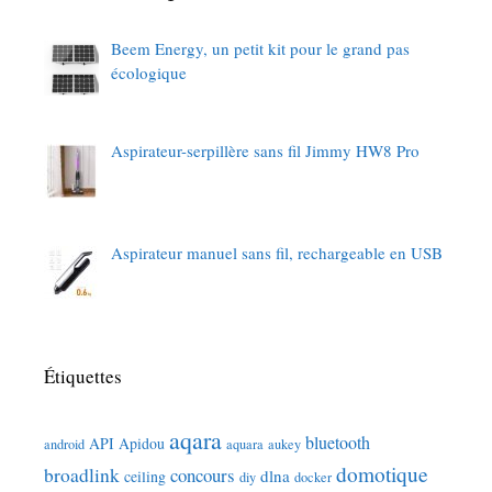
Beem Energy, un petit kit pour le grand pas
écologique
Aspirateur-serpillère sans fil Jimmy HW8 Pro
Aspirateur manuel sans fil, rechargeable en USB
Étiquettes
aqara
bluetooth
API
Apidou
android
aquara
aukey
domotique
broadlink
concours
dlna
ceiling
diy
docker