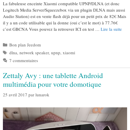
La fabuleuse enceinte Xiaomi compatible UPNP/DLNA (et donc
Logitech Media Server/Squeezebox via un plugin DLNA mais aussi
Audio Station) est en vente flash déjà pour un petit prix de 82€ Mais
il y a un code utilisable qui la donne (oui c’est le mot) à 77.76€
c’est GBCNA Vous pouvez la retrouver ICI en test …
Lire la suite
Catégories
Bon plan Jeedom
Étiquettes
dlna
,
network speaker
,
upnp
,
xiaomi
7 commentaires
Zettaly Avy : une tablette Android
multimédia pour votre domotique
25 avril 2017
par
lunarok