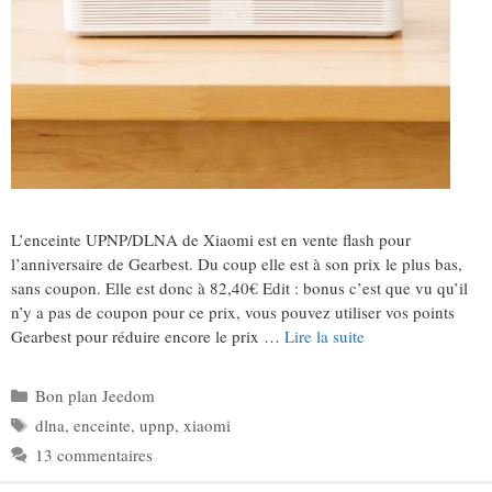
L’enceinte UPNP/DLNA de Xiaomi est en vente flash pour
l’anniversaire de Gearbest. Du coup elle est à son prix le plus bas,
sans coupon. Elle est donc à 82,40€ Edit : bonus c’est que vu qu’il
n’y a pas de coupon pour ce prix, vous pouvez utiliser vos points
Gearbest pour réduire encore le prix …
Lire la suite
Catégories
Bon plan Jeedom
Étiquettes
dlna
,
enceinte
,
upnp
,
xiaomi
13 commentaires