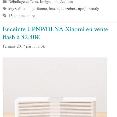
Catégories
Déballage et Tests
,
Intégrations Jeedom
Étiquettes
avyz
,
dlna
,
imperihome
,
lms
,
squeezebox
,
upnp
,
zettaly
13 commentaires
Enceinte UPNP/DLNA Xiaomi en vente
flash à 82.40€
12 mars 2017
par
lunarok