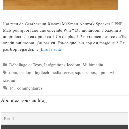
J’ai recu de Gearbest un Xiaomi Mi Smart Network Speaker UPNP.
Mais pourquoi faire une enceinte Wifi ? Du multiroom ? Xiaomi a
un protocole a eux pour ca ? Un de plus ? Pas vraiment, est-ce qu’ils
ont du multiroom, j’ai pas vu. Est-ce que leur app est magique ? J’ai
pas trop regarder. …
Lire la suite
Catégories
Déballage et Tests
,
Intégrations Jeedom
,
Multimédia
Étiquettes
dlna
,
jeedom
,
logitech media server
,
squeezebox
,
upnp
,
wifi
,
xiaomi
141 commentaires
Abonnez-vous au blog