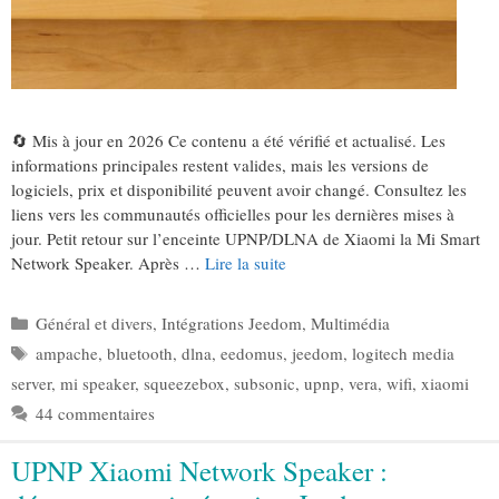
🔄 Mis à jour en 2026 Ce contenu a été vérifié et actualisé. Les
informations principales restent valides, mais les versions de
logiciels, prix et disponibilité peuvent avoir changé. Consultez les
liens vers les communautés officielles pour les dernières mises à
jour. Petit retour sur l’enceinte UPNP/DLNA de Xiaomi la Mi Smart
Network Speaker. Après …
Lire la suite
Catégories
Général et divers
,
Intégrations Jeedom
,
Multimédia
Étiquettes
ampache
,
bluetooth
,
dlna
,
eedomus
,
jeedom
,
logitech media
server
,
mi speaker
,
squeezebox
,
subsonic
,
upnp
,
vera
,
wifi
,
xiaomi
44 commentaires
UPNP Xiaomi Network Speaker :