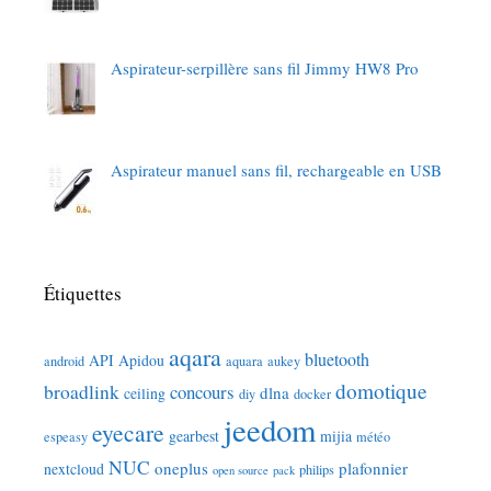
Aspirateur-serpillère sans fil Jimmy HW8 Pro
Aspirateur manuel sans fil, rechargeable en USB
Étiquettes
aqara
bluetooth
API
Apidou
android
aquara
aukey
domotique
broadlink
concours
dlna
ceiling
diy
docker
jeedom
eyecare
gearbest
mijia
espeasy
météo
NUC
oneplus
plafonnier
nextcloud
philips
open source
pack