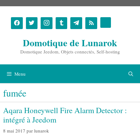
Aller
au
contenu
Domotique de Lunarok
Domotique Jeedom, Objets connectés, Self-hosting
Menu
fumée
Aqara Honeywell Fire Alarm Detector :
intégré à Jeedom
8 mai 2017
par
lunarok