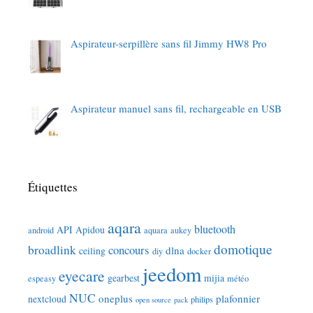
Aspirateur-serpillère sans fil Jimmy HW8 Pro
Aspirateur manuel sans fil, rechargeable en USB
Étiquettes
aqara
bluetooth
API
Apidou
android
aquara
aukey
domotique
broadlink
concours
dlna
ceiling
diy
docker
jeedom
eyecare
gearbest
mijia
espeasy
météo
NUC
oneplus
plafonnier
nextcloud
philips
open source
pack