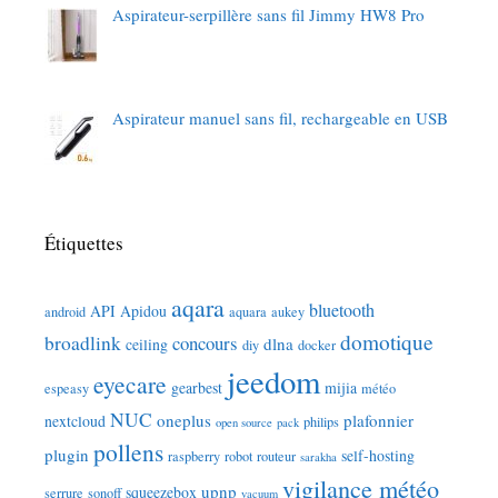
Aspirateur-serpillère sans fil Jimmy HW8 Pro
Aspirateur manuel sans fil, rechargeable en USB
Étiquettes
aqara
bluetooth
API
Apidou
android
aquara
aukey
domotique
broadlink
concours
dlna
ceiling
diy
docker
jeedom
eyecare
gearbest
mijia
espeasy
météo
NUC
oneplus
plafonnier
nextcloud
philips
open source
pack
pollens
plugin
self-hosting
raspberry
robot
routeur
sarakha
vigilance météo
upnp
squeezebox
serrure
sonoff
vacuum