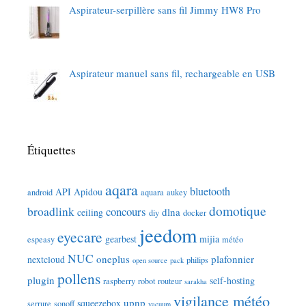
Aspirateur-serpillère sans fil Jimmy HW8 Pro
Aspirateur manuel sans fil, rechargeable en USB
Étiquettes
aqara
bluetooth
API
Apidou
android
aquara
aukey
domotique
broadlink
concours
dlna
ceiling
diy
docker
jeedom
eyecare
gearbest
mijia
espeasy
météo
NUC
oneplus
plafonnier
nextcloud
philips
open source
pack
pollens
plugin
self-hosting
raspberry
robot
routeur
sarakha
vigilance météo
upnp
squeezebox
serrure
sonoff
vacuum