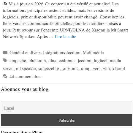
🔄 Mis à jour en 2026 Ce contenu a été vérifié et actualisé. Les
informations principales restent valides, mais les versions de
logiciels, prix et disponibilité peuvent avoir changé. Consultez les
liens vers les communautés officielles pour les dernières mises à
jour. Petit retour sur l’enceinte UPNP/DLNA de Xiaomi la Mi Smart
Network Speaker. Après …
Lire la suite
Catégories
Général et divers
,
Intégrations Jeedom
,
Multimédia
Étiquettes
ampache
,
bluetooth
,
dlna
,
eedomus
,
jeedom
,
logitech media
server
,
mi speaker
,
squeezebox
,
subsonic
,
upnp
,
vera
,
wifi
,
xiaomi
44 commentaires
Abonnez-vous au blog
Derniers Bons Plans