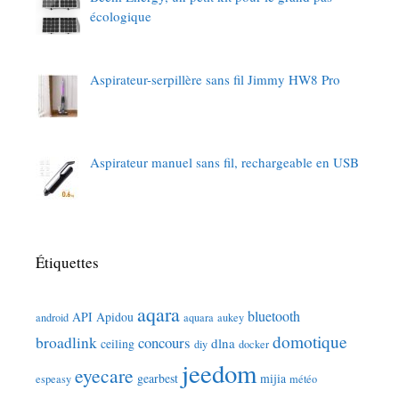
écologique
Aspirateur-serpillère sans fil Jimmy HW8 Pro
Aspirateur manuel sans fil, rechargeable en USB
Étiquettes
aqara
bluetooth
API
Apidou
android
aquara
aukey
domotique
broadlink
concours
dlna
ceiling
diy
docker
jeedom
eyecare
gearbest
mijia
espeasy
météo